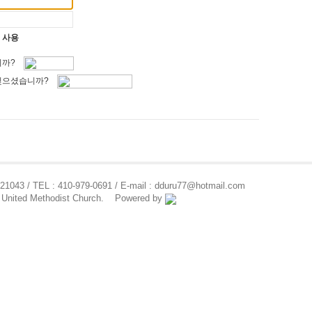
사용
니까?
 잊으셨습니까?
 21043 / TEL : 410-979-0691 / E-mail :
dduru77@hotmail.com
n United Methodist Church. Powered by