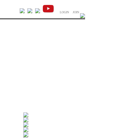
LOGIN
JOIN