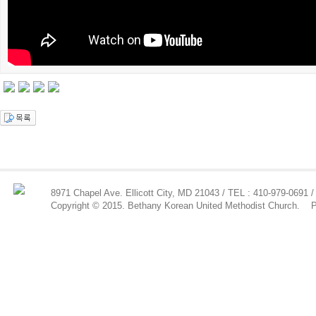
8971 Chapel Ave. Ellicott City, MD 21043 / TEL : 410-979-0691 /
Copyright © 2015. Bethany Korean United Methodist Church.