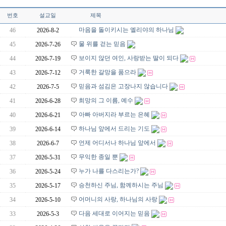
번호
설교일
제목
마음을 돌이키시는 엘리야의 하나님
46
2026-8-2
물 위를 걷는 믿음
45
2026-7-26
보이지 않던 여인, 사랑받는 딸이 되다
44
2026-7-19
거룩한 갈망을 품으라
43
2026-7-12
믿음과 섬김은 고장나지 않습니다
42
2026-7-5
희망의 그 이름, 예수
41
2026-6-28
아빠 아버지라 부르는 은혜
40
2026-6-21
하나님 앞에서 드리는 기도
39
2026-6-14
언제 어디서나 하나님 앞에서
38
2026-6-7
무익한 종일 뿐
37
2026-5-31
누가 나를 다스리는가?
36
2026-5-24
승천하신 주님, 함께하시는 주님
35
2026-5-17
어머니의 사랑, 하나님의 사랑
34
2026-5-10
다음 세대로 이어지는 믿음
33
2026-5-3